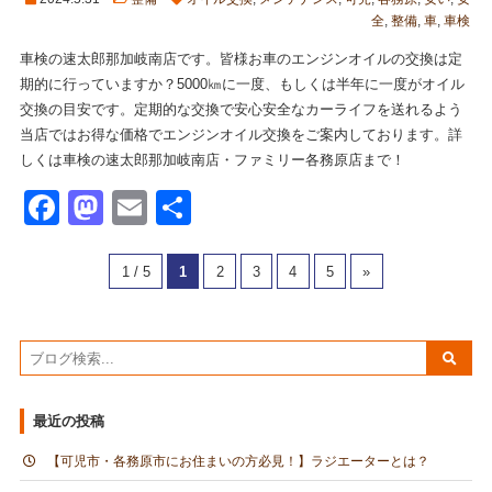
全
,
整備
,
車
,
車検
車検の速太郎那加岐南店です。皆様お車のエンジンオイルの交換は定
期的に行っていますか？5000㎞に一度、もしくは半年に一度がオイル
交換の目安です。定期的な交換で安心安全なカーライフを送れるよう
当店ではお得な価格でエンジンオイル交換をご案内しております。詳
しくは車検の速太郎那加岐南店・ファミリー各務原店まで！
Facebook
Mastodon
Email
共
有
1 / 5
1
2
3
4
5
»
最近の投稿
【可児市・各務原市にお住まいの方必見！】ラジエーターとは？