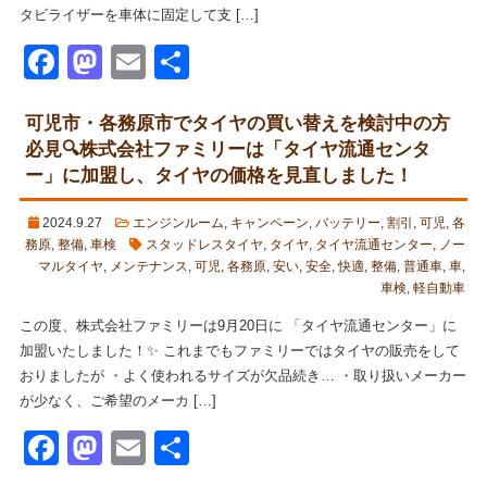
タビライザーを車体に固定して支 […]
Facebook
Mastodon
Email
共
有
可児市・各務原市でタイヤの買い替えを検討中の方
必見🔍株式会社ファミリーは「タイヤ流通センタ
ー」に加盟し、タイヤの価格を見直しました！
2024.9.27
エンジンルーム
,
キャンペーン
,
バッテリー
,
割引
,
可児
,
各
務原
,
整備
,
車検
スタッドレスタイヤ
,
タイヤ
,
タイヤ流通センター
,
ノー
マルタイヤ
,
メンテナンス
,
可児
,
各務原
,
安い
,
安全
,
快適
,
整備
,
普通車
,
車
,
車検
,
軽自動車
この度、株式会社ファミリーは9月20日に 「タイヤ流通センター」に
加盟いたしました！✨ これまでもファミリーではタイヤの販売をして
おりましたが ・よく使われるサイズが欠品続き… ・取り扱いメーカー
が少なく、ご希望のメーカ […]
Facebook
Mastodon
Email
共
有