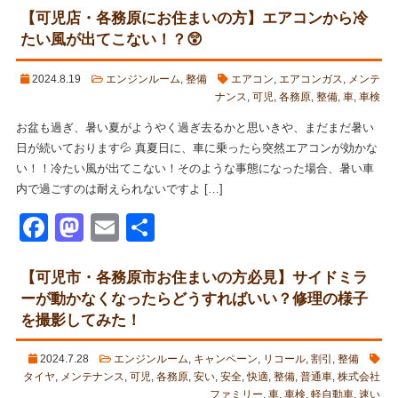
【可児店・各務原にお住まいの方】エアコンから冷
たい風が出てこない！？😲
2024.8.19
エンジンルーム
,
整備
エアコン
,
エアコンガス
,
メンテ
ナンス
,
可児
,
各務原
,
整備
,
車
,
車検
お盆も過ぎ、暑い夏がようやく過ぎ去るかと思いきや、まだまだ暑い
日が続いております💦 真夏日に、車に乗ったら突然エアコンが効かな
い！！冷たい風が出てこない！そのような事態になった場合、暑い車
内で過ごすのは耐えられないですよ […]
Facebook
Mastodon
Email
共
有
【可児市・各務原市お住まいの方必見】サイドミラ
ーが動かなくなったらどうすればいい？修理の様子
を撮影してみた！
2024.7.28
エンジンルーム
,
キャンペーン
,
リコール
,
割引
,
整備
タイヤ
,
メンテナンス
,
可児
,
各務原
,
安い
,
安全
,
快適
,
整備
,
普通車
,
株式会社
ファミリー
,
車
,
車検
,
軽自動車
,
速い