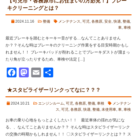
【可児市・各務原市にお住まいの方必見！】ブレー
キクリーニングとは？
2024.11.16
整備
メンテナンス
,
可児
,
各務原
,
安全
,
快適
,
整備
,
車
,
車検
最近ブレーキを踏むとキーキー音がする…なんてことありません
か？？そんな時はブレーキのクリーニング作業をする目安時期かもし
れません！！ ブレーキパッドが削れることでブレーキダストが溜まっ
たり角が立ったりするため、車検や法定 […]
Facebook
Mastodon
Email
共
有
★スタビライザーリンクってなに？？？
2024.10.21
エンジンルーム
,
可児
,
各務原
,
整備
,
車検
メンテナン
ス
,
可児
,
各務原
,
快適
,
整備
,
未使用車
,
車
,
車検
お車の乗り心地をもっとよくしたい！！ 最近車体の揺れが気にな
る、、なんてことありませんか？？ そんな時はスタビライザーリンク
の交換の時期かもしれません！！ 〇スタビライザーリンクとは？？ ス