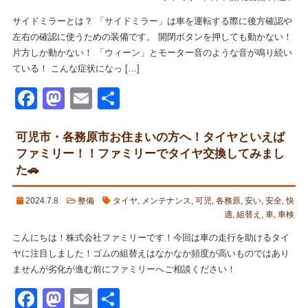
サイドミラーとは？ 「サイドミラー」は車を運転する際に後方確認や
左右の確認に使うための装備です。 開閉ボタンを押しても動かない！
片方しか動かない！ 「ウィーン」とモーター音のような音が鳴り続い
ている！ こんな症状になっ […]
Facebook
Mastodon
Email
共
有
可児市・各務原市お住まいの方へ！タイヤといえば
ファミリー！！ファミリーでタイヤ交換してみまし
た🚗
2024.7.8
整備
タイヤ
,
メンテナンス
,
可児
,
各務原
,
安い
,
安全
,
快
適
,
組替え
,
車
,
車検
こんにちは！株式会社ファミリーです！今回は車の走行を助けるタイ
ヤに注目しました！ゴムの組替えはなかなか頻度が高いものではあり
ませんが劣化が進む前にファミリーへご相談ください！
Facebook
Mastodon
Email
共