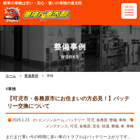
岐阜の車検は安い・安心・速いの車検の速太郎
MENU
電話番号・アクセス
整備事例
可児店
那加岐南店
ホーム
整備事例
車検
#車検
【可児市・各務原市にお住まいの方必見！】バッテ
リー交換について
2025.1.23
エンジンルーム
,
バッテリー
,
可児
,
各務原
,
整備
,
車検
メンテナンス
,
可児
,
各務原
,
安全
,
快適
,
整備
,
車
,
車検
まだまだ寒い今の時期に多い車のトラブルはバッテリー上がりです。