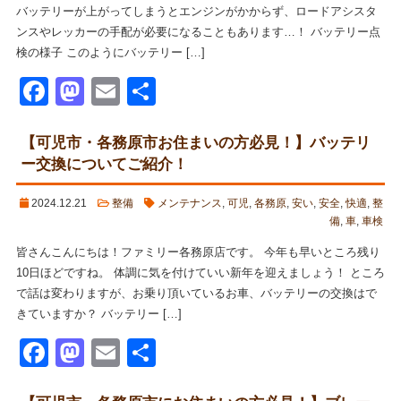
バッテリーが上がってしまうとエンジンがかからず、ロードアシスタ
ンスやレッカーの手配が必要になることもあります…！ バッテリー点
検の様子 このようにバッテリー […]
Facebook
Mastodon
Email
共
有
【可児市・各務原市お住まいの方必見！】バッテリ
ー交換についてご紹介！
2024.12.21
整備
メンテナンス
,
可児
,
各務原
,
安い
,
安全
,
快適
,
整
備
,
車
,
車検
皆さんこんにちは！ファミリー各務原店です。 今年も早いところ残り
10日ほどですね。 体調に気を付けていい新年を迎えましょう！ ところ
で話は変わりますが、お乗り頂いているお車、バッテリーの交換はで
きていますか？ バッテリー […]
Facebook
Mastodon
Email
共
有