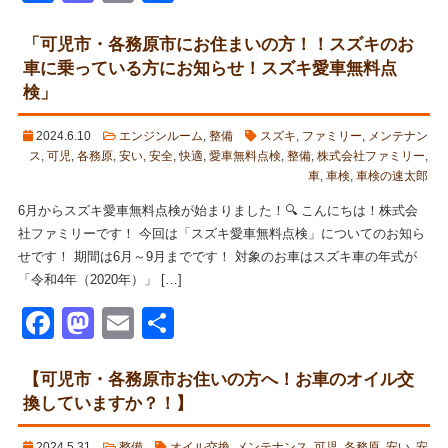
有
「可児市・各務原市にお住まいの方！！スズキのお
車に乗っている方にお知らせ！スズキ愛車無料点
検」
2024.6.10
エンジンルーム
,
整備
スズキ
,
ファミリー
,
メンテナン
ス
,
可児
,
各務原
,
安い
,
安全
,
快適
,
愛車無料点検
,
整備
,
株式会社ファミリー
,
車
,
車検
,
車検の速太郎
6月からスズキ愛車無料点検が始まりました！🔍 こんにちは！株式会
社ファミリーです！ 今回は「スズキ愛車無料点検」についてのお知ら
せです！ 期間は6月～9月までです！ 対象のお車はスズキ車の年式が
「令和4年（2020年）」 […]
Facebook
Mastodon
Email
共
有
【可児市・各務原市お住いの方へ！お車のオイル交
換していますか？！】
2024.5.31
整備
オイル交換
,
メンテナンス
,
可児
,
各務原
,
安い
,
安