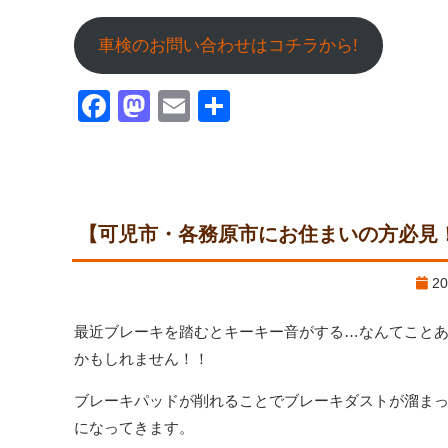
車検のお問い合わせはコチラから!
Facebook
Mastodon
Email
共
有
【可児市・各務原市にお住まいの方必見
20
最近ブレーキを踏むとキーキー音がする…なんてこと
かもしれません！！
ブレーキパッドが削れることでブレーキダストが溜ま
になってきます。