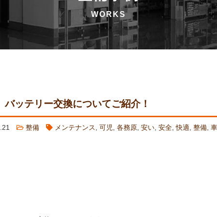
】バッテリー交換についてご紹介！
2.21
整備
メンテナンス
,
可児
,
各務原
,
安い
,
安全
,
快適
,
整備
,