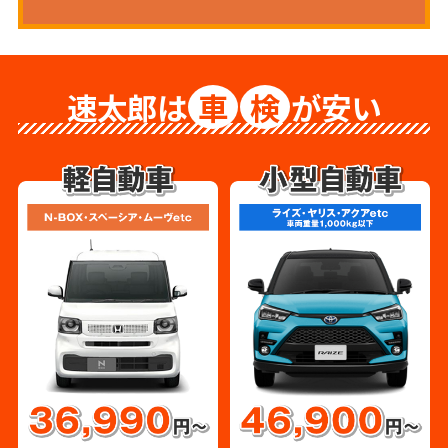
速太郎は
車
検
が安い