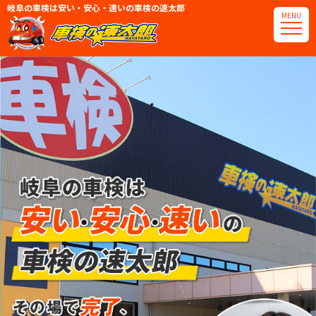
岐阜の車検は安い・安心・速いの車検の速太郎
MENU
電話番号・アクセス
可児店
那加岐南店