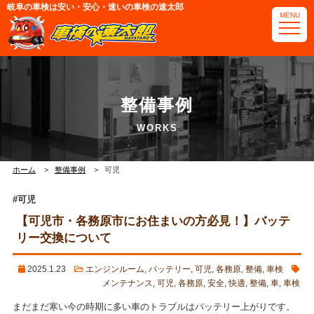
岐阜の車検は安い・安心・速いの車検の速太郎
MENU
電話番号・アクセス
整備事例
可児店
那加岐南店
ホーム
整備事例
可児
#可児
【可児市・各務原市にお住まいの方必見！】バッテ
リー交換について
2025.1.23
エンジンルーム
,
バッテリー
,
可児
,
各務原
,
整備
,
車検
メンテナンス
,
可児
,
各務原
,
安全
,
快適
,
整備
,
車
,
車検
まだまだ寒い今の時期に多い車のトラブルはバッテリー上がりです。