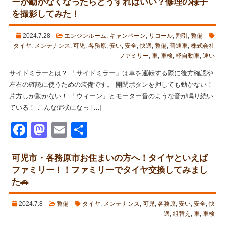
ーが動かなくなったらどうすればいい？修理の様子
を撮影してみた！
2024.7.28
エンジンルーム
,
キャンペーン
,
リコール
,
割引
,
整備
タイヤ
,
メンテナンス
,
可児
,
各務原
,
安い
,
安全
,
快適
,
整備
,
普通車
,
株式会社
ファミリー
,
車
,
車検
,
軽自動車
,
速い
サイドミラーとは？ 「サイドミラー」は車を運転する際に後方確認や
左右の確認に使うための装備です。 開閉ボタンを押しても動かない！
片方しか動かない！ 「ウィーン」とモーター音のような音が鳴り続い
ている！ こんな症状になっ […]
Facebook
Mastodon
Email
共
有
可児市・各務原市お住まいの方へ！タイヤといえば
ファミリー！！ファミリーでタイヤ交換してみまし
た🚗
2024.7.8
整備
タイヤ
,
メンテナンス
,
可児
,
各務原
,
安い
,
安全
,
快
適
,
組替え
,
車
,
車検