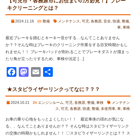
【可児市・各務原市にお住まいの方必見！】ブレー
キクリーニングとは？
2024.11.16
整備
メンテナンス
,
可児
,
各務原
,
安全
,
快適
,
整備
,
車
,
車検
最近ブレーキを踏むとキーキー音がする…なんてことありません
か？？そんな時はブレーキのクリーニング作業をする目安時期かもし
れません！！ ブレーキパッドが削れることでブレーキダストが溜まっ
たり角が立ったりするため、車検や法定 […]
Facebook
Mastodon
Email
共
有
★スタビライザーリンクってなに？？？
2024.10.21
エンジンルーム
,
可児
,
各務原
,
整備
,
車検
メンテナン
ス
,
可児
,
各務原
,
快適
,
整備
,
未使用車
,
車
,
車検
お車の乗り心地をもっとよくしたい！！ 最近車体の揺れが気にな
る、、なんてことありませんか？？ そんな時はスタビライザーリンク
の交換の時期かもしれません！！ 〇スタビライザーリンクとは？？ ス