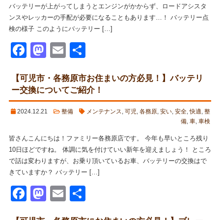
バッテリーが上がってしまうとエンジンがかからず、ロードアシスタ
ンスやレッカーの手配が必要になることもあります…！ バッテリー点
検の様子 このようにバッテリー […]
Facebook
Mastodon
Email
共
有
【可児市・各務原市お住まいの方必見！】バッテリ
ー交換についてご紹介！
2024.12.21
整備
メンテナンス
,
可児
,
各務原
,
安い
,
安全
,
快適
,
整
備
,
車
,
車検
皆さんこんにちは！ファミリー各務原店です。 今年も早いところ残り
10日ほどですね。 体調に気を付けていい新年を迎えましょう！ ところ
で話は変わりますが、お乗り頂いているお車、バッテリーの交換はで
きていますか？ バッテリー […]
Facebook
Mastodon
Email
共
有