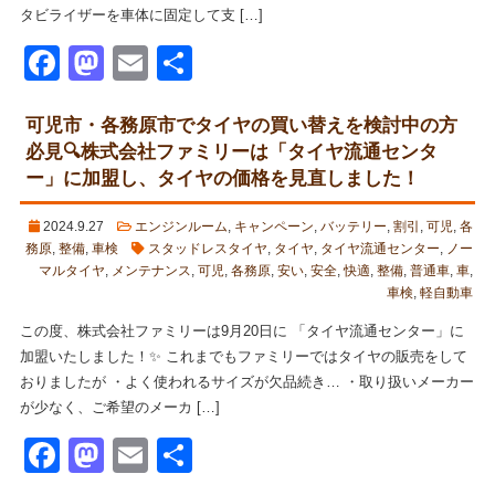
タビライザーを車体に固定して支 […]
Facebook
Mastodon
Email
共
有
可児市・各務原市でタイヤの買い替えを検討中の方
必見🔍株式会社ファミリーは「タイヤ流通センタ
ー」に加盟し、タイヤの価格を見直しました！
2024.9.27
エンジンルーム
,
キャンペーン
,
バッテリー
,
割引
,
可児
,
各
務原
,
整備
,
車検
スタッドレスタイヤ
,
タイヤ
,
タイヤ流通センター
,
ノー
マルタイヤ
,
メンテナンス
,
可児
,
各務原
,
安い
,
安全
,
快適
,
整備
,
普通車
,
車
,
車検
,
軽自動車
この度、株式会社ファミリーは9月20日に 「タイヤ流通センター」に
加盟いたしました！✨ これまでもファミリーではタイヤの販売をして
おりましたが ・よく使われるサイズが欠品続き… ・取り扱いメーカー
が少なく、ご希望のメーカ […]
Facebook
Mastodon
Email
共
有