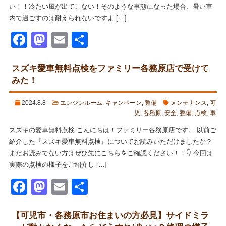
い！！冷たい風が出てこない！そのような事態になった場合、暑い車
内で過ごすのは耐えられないですよ […]
Facebook
Mastodon
Email
共
有
スズキ愛車無料点検をファミリー各務原店で受けて
みた！
2024.8.8
エンジンルーム
,
キャンペーン
,
整備
メンテナンス
,
可
児
,
各務原
,
安全
,
整備
,
点検
,
車
スズキの愛車無料点検 こんにちは！ファミリー各務原店です。 以前ご
紹介した『スズキ愛車無料点検』についてお読みいただけましたか？
まだお読みでない方はぜひ先にこちらをご確認ください！！👇 今回は
実際の点検の様子をご紹介し […]
Facebook
Mastodon
Email
共
有
【可児市・各務原市お住まいの方必見】サイドミラ