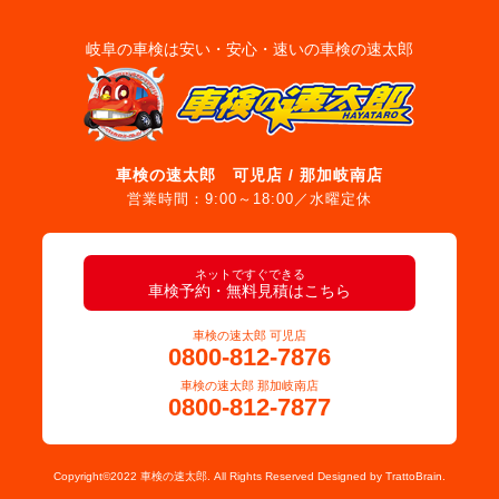
岐阜の車検は安い・安心・速いの車検の速太郎
車検の速太郎 可児店 / 那加岐南店
営業時間：9:00～18:00／水曜定休
ネットですぐできる
車検予約・無料見積はこちら
車検の速太郎 可児店
0800-812-7876
車検の速太郎 那加岐南店
0800-812-7877
Copyright©2022 車検の速太郎. All Rights Reserved Designed by
TrattoBrain.