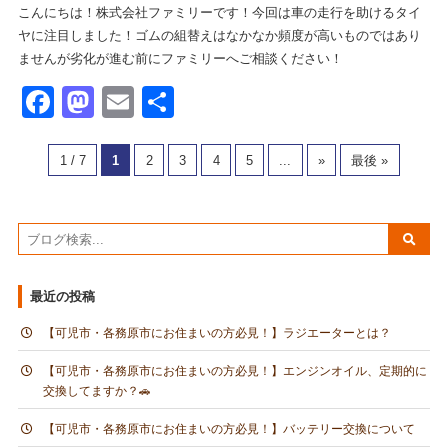
こんにちは！株式会社ファミリーです！今回は車の走行を助けるタイ
ヤに注目しました！ゴムの組替えはなかなか頻度が高いものではあり
ませんが劣化が進む前にファミリーへご相談ください！
Facebook
Mastodon
Email
共
有
1 / 7
1
2
3
4
5
...
»
最後 »
最近の投稿
【可児市・各務原市にお住まいの方必見！】ラジエーターとは？
【可児市・各務原市にお住まいの方必見！】エンジンオイル、定期的に
交換してますか？🚗
【可児市・各務原市にお住まいの方必見！】バッテリー交換について