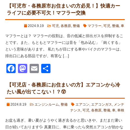
【可児市・各務原市お住まいの方必見！】快適カー
ライフに必要不可欠！マフラー交換
2024.9.19
可児
,
各務原
,
整備
マフラー
,
可児
,
整備
,
車
マフラーとは？ マフラーの役割は、音の低減と排出ガスを抑制するこ
とです。また、もともとマフラーには音を「包み込む」「鈍くする」
という意味があります。 私たちが目にする車やバイクのマフラーは、
排出口にある部品ですが、有害な […]
Facebook
Mastodon
Email
共
有
【可児店・各務原にお住まいの方】エアコンから冷
たい風が出てこない！？😲
2024.8.19
エンジンルーム
,
整備
エアコン
,
エアコンガス
,
メンテ
ナンス
,
可児
,
各務原
,
整備
,
車
,
車検
お盆も過ぎ、暑い夏がようやく過ぎ去るかと思いきや、まだまだ暑い
日が続いております💦 真夏日に、車に乗ったら突然エアコンが効かな