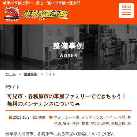
岐阜の車検は安い・安心・速いの車検の速太郎
MENU
電話番号・アクセス
整備事例
可児店
那加岐南店
ホーム
整備事例
ライト
#ライト
可児市・各務原市の車屋ファミリーでできちゃう！
無料のメンテナンスについて🚗
2023.10.9
整備
ウォッシャー液
,
メンテナンス
,
ライト
,
可児
,
各
務原
,
安全
,
快適
,
整備
,
空気圧調整
,
簡易点検
,
車
岐阜県の可児市、各務原市にある車屋の整備についてご紹介。