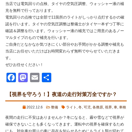
当店では電気回りの点検、タイヤの空気圧調整、ウォッシャー液の補
充を無料で行っております。
電気回りの点検では全部で11箇所のライトがしっかり点灯するかの確
認を行います。タイヤの空気圧調整は整備士がタイヤ一本ずつ丁寧に
確認＆調整を行います。ウォッシャー液の補充ではご用意のあるノー
マルタイプのもので補充を行います。
ご自身だとなかなか気づきにくい部分やお手間がかかる調整や補充も
当店にお任せいただけばお時間変わらず無料でやらせていただきま
す。
ぜひお任せください！
Facebook
Mastodon
Email
共
有
【視界を守ろう！】夜道の走行対策万全ですか？
2022.12.6
整備
ライト
,
冬
,
可児
,
各務原
,
視界
,
車
,
車検
夜間の走行に不安はありませんか？冬になると、霧や雪などで視界が
確保できないことも多くなってきます。運転中の視界を確保するため
にも、対向車や周りの車に存在を知らせるためにもライト類が切れて