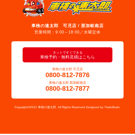
車検の速太郎 可児店 / 那加岐南店
営業時間：9:00～18:00／水曜定休
ネットですぐできる
車検予約・無料見積はこちら
車検の速太郎 可児店
0800-812-7876
車検の速太郎 那加岐南店
0800-812-7877
Copyright©2022 車検の速太郎. All Rights Reserved Designed by
TrattoBrain.