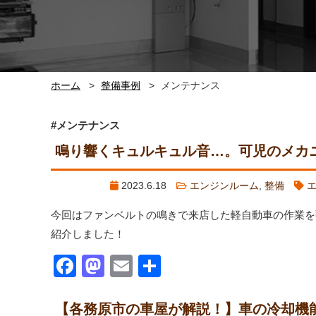
ホーム
整備事例
メンテナンス
#メンテナンス
鳴り響くキュルキュル音…。可児のメカ
2023.6.18
エンジンルーム
,
整備
今回はファンベルトの鳴きで来店した軽自動車の作業を
紹介しました！
Facebook
Mastodon
Email
共
有
【各務原市の車屋が解説！】車の冷却機