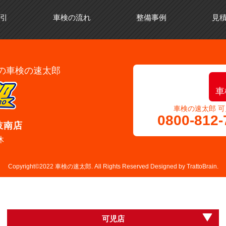
引
車検の流れ
整備事例
見積
の車検の速太郎
車
車検の速太郎 可
0800-812-
岐南店
休
Copyright©2022 車検の速太郎. All Rights Reserved Designed by
TrattoBrain.
可児店