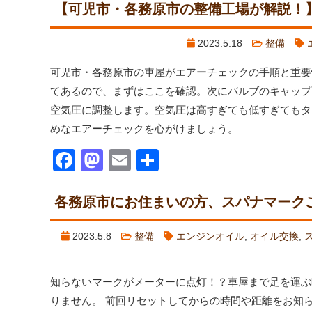
【可児市・各務原市の整備工場が解説！
2023.5.18
整備
可児市・各務原市の車屋がエアーチェックの手順と重要
てあるので、まずはここを確認。次にバルブのキャップ
空気圧に調整します。空気圧は高すぎても低すぎてもタ
めなエアーチェックを心がけましょう。
Facebook
Mastodon
Email
共
有
各務原市にお住まいの方、スパナマーク
2023.5.8
整備
エンジンオイル
,
オイル交換
,
知らないマークがメーターに点灯！？車屋まで足を運ぶ
りません。 前回リセットしてからの時間や距離をお知ら