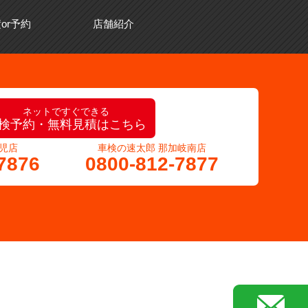
or予約
店舗紹介
ネットですぐできる
検予約・無料見積はこちら
児店
車検の速太郎 那加岐南店
7876
0800-812-7877