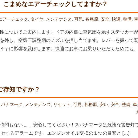
】こまめなエアーチェックしてますか？
エアーチェック
,
タイヤ
,
メンテナンス
,
可児
,
各務原
,
安全
,
快適
,
整備
,
性についてご案内します。ドアの内側に空気圧を示すステッカー
を外し、空気圧調整期のノズルを押し当てます。レバーを握って
イヤに影響を及ぼします。快適にお車にお乗りいただくためにも
ご存知ですか？
スパナマーク
,
メンテナンス
,
リセット
,
可児
,
各務原
,
安い
,
安全
,
整備
,
車
時間もないし… 安心してください！スパナマークは危険な警告灯
せするアラームです。エンジンオイル交換の１つの目安と […]