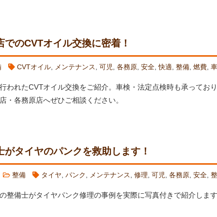
でのCVTオイル交換に密着！
備
CVTオイル
,
メンテナンス
,
可児
,
各務原
,
安全
,
快適
,
整備
,
燃費
,
行われたCVTオイル交換をご紹介。車検・法定点検時も承ってお
店・各務原店へぜひご相談ください。
士がタイヤのパンクを救助します！
7
整備
タイヤ
,
パンク
,
メンテナンス
,
修理
,
可児
,
各務原
,
安全
,
の整備士がタイヤパンク修理の事例を実際に写真付きで紹介しま