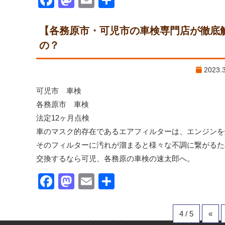
Facebook
Mastodon
Email
共
有
【各務原市・可児市の車検専門店が徹底
の？
2023
可児市 車検
各務原市 車検
法定12ヶ月点検
車のマスク的存在であるエアフィルターは、エンジンを
そのフィルターに汚れが溜まると様々な不調に繋がるた
交換するなら可児、各務原の車検の速太郎へ。
Facebook
Mastodon
Email
共
有
4 / 5
«