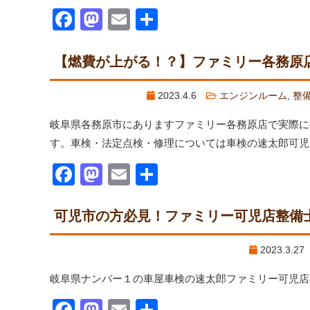
Facebook
Mastodon
Email
共
有
【燃費が上がる！？】ファミリー各務原店
2023.4.6
エンジンルーム
,
整
岐阜県各務原市にありますファミリー各務原店で実際に
す。車検・法定点検・修理については車検の速太郎可児
Facebook
Mastodon
Email
共
有
可児市の方必見！ファミリー可児店整備
2023.3.2
岐阜県ナンバー１の車屋車検の速太郎ファミリー可児店