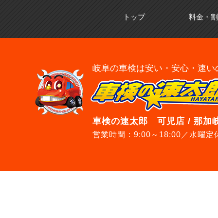
トップ
料金・割
岐阜の車検は安い・安心・速い
車検の速太郎 可児店 / 那加
営業時間：9:00～18:00／水曜定