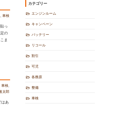
カテゴリー
エンジンルーム
車
,
車検
キャンペーン
が貼っ
既定の
バッテリー
、こま
リコール
割引
可児
各務原
,
車検
,
整備
速太郎
車検
ではあ