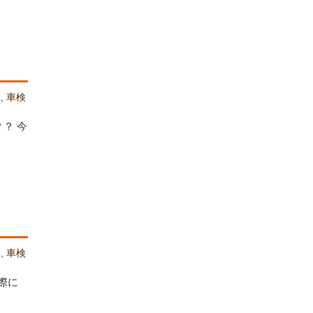
車
,
車検
？ 今
検
,
車検
際に