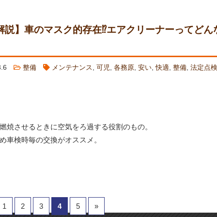
解説】車のマスク的存在⁉エアクリーナーってどん
.3.6
整備
メンテナンス
,
可児
,
各務原
,
安い
,
快適
,
整備
,
法定点
燃焼させるときに空気をろ過する役割のもの。
め車検時毎の交換がオススメ。
1
2
3
4
5
»