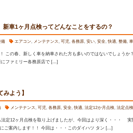
】新車1ヶ月点検ってどんなことをするの？
整備
エアコン
,
メンテナンス
,
可児
,
各務原
,
安い
,
安全
,
快適
,
整備
,
！ この春、新しく車を納車された方も多いのではないでしょうか？
にファミリー各務原店で […]
てみよう】
備
メンテナンス
,
可児
,
各務原
,
安全
,
快適
,
法定12か月点検
,
法定点
も法定12ヶ月点検を取り上げましたが、今回はより深く・・・ 実
ご案内します！！ 今回は・・・このダイハツ タン […]