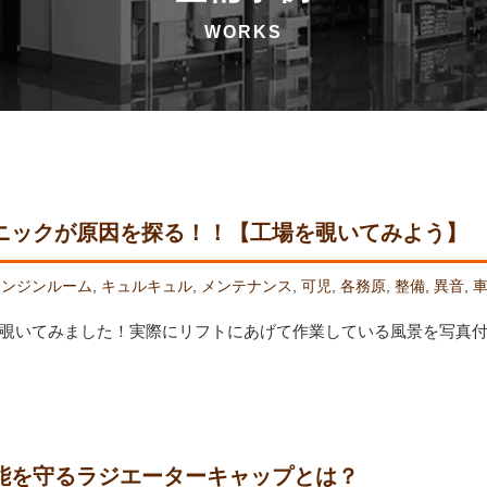
ニックが原因を探る！！【工場を覗いてみよう】
エンジンルーム
,
キュルキュル
,
メンテナンス
,
可児
,
各務原
,
整備
,
異音
,
覗いてみました！実際にリフトにあげて作業している風景を写真
能を守るラジエーターキャップとは？