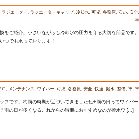
,
ラジエーター
,
ラジエーターキャップ
,
冷却水
,
可児
,
各務原
,
安い
,
安全
換をご紹介。小さいながらも冷却水の圧力を守る大切な部品です
いつでも承っております！
アロ
,
メンテナンス
,
ワイパー
,
可児
,
各務原
,
安全
,
快適
,
撥水
,
整備
,
車
,
ッフです。梅雨の時期が近づいてきましたね☂️雨の日ってワイパー
雨の日が多くなるこれからの時期におすすめなのが撥水ワ […]