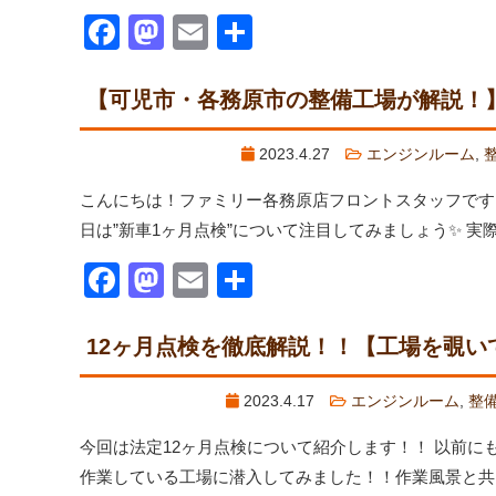
Facebook
Mastodon
Email
共
有
【可児市・各務原市の整備工場が解説！
2023.4.27
エンジンルーム
,
こんにちは！ファミリー各務原店フロントスタッフです
日は”新車1ヶ月点検”について注目してみましょう✨ 実際
Facebook
Mastodon
Email
共
有
12ヶ月点検を徹底解説！！【工場を覗い
2023.4.17
エンジンルーム
,
整
今回は法定12ヶ月点検について紹介します！！ 以前に
作業している工場に潜入してみました！！作業風景と共に