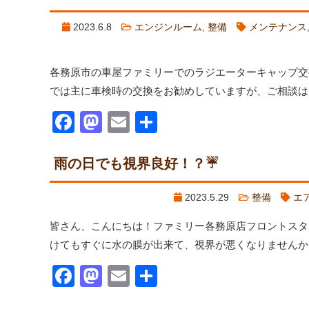
2023.6.8
エンジンルーム
,
整備
メンテナンス
各務原市の車屋ファミリーでのラジエーターキャップ交
では主に車検時の交換をお勧めしていますが、ご相談は
Facebook
Mastodon
Email
共
有
雨の日でも視界良好！？☔
2023.5.29
整備
エ
皆さん、こんにちは！ファミリー各務原店フロントスタ
けてもすぐに水の膜が出来て、視界が悪くなりませんか？
Facebook
Mastodon
Email
共
有