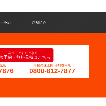
or予約
店舗紹介
ネットですぐできる
検予約・無料見積はこちら
児店
車検の速太郎 那加岐南店
7876
0800-812-7877