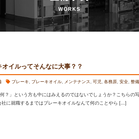
キオイルってそんなに大事？？
備
ブレーキ
,
ブレーキオイル
,
メンテナンス
,
可児
,
各務原
,
安全
,
整
って何？」という方も中にはみえるのではないでしょうか？こちらの
会社に就職するまではブレーキオイルなんて何のことやら […]