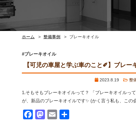
ホーム
整備事例
ブレーキオイル
#ブレーキオイル
【可児の車屋と学ぶ車のこと✐】ブレー
2023.8.19
整
1.そもそもブレーキオイルって？ 「ブレーキオイル
が、新品のブレーキオイルです✨ (かく言う私も、この
Facebook
Mastodon
Email
共
有