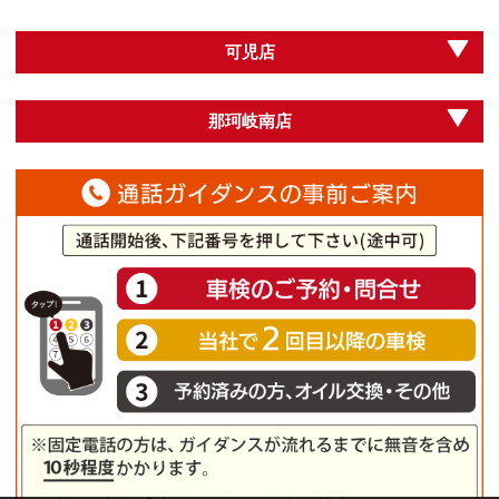
可児店
那珂岐南店