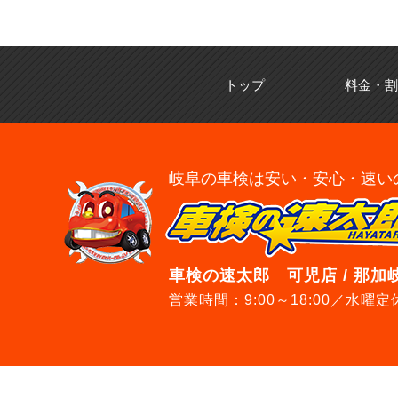
トップ
料金・割
岐阜の車検は安い・安心・速い
車検の速太郎 可児店 / 那加
営業時間：9:00～18:00／水曜定