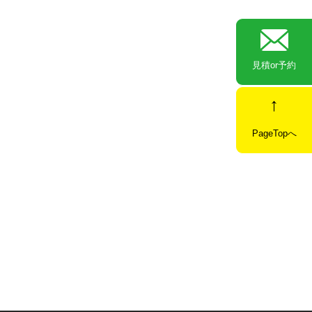
見積or予約
PageTopへ