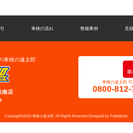
引
車検の流れ
整備事例
見積
の車検の速太郎
車
車検の速太郎 可
0800-812-
岐南店
休
Copyright©2022 車検の速太郎. All Rights Reserved Designed by
TrattoBrain.